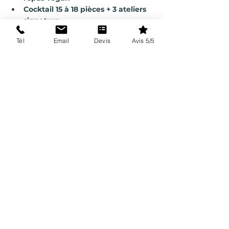
Cocktail 15 à 18 pièces + 3 ateliers 
signature
Dîner à table : plat – fromage – 
Tél
Email
Devis
Avis 5/5
dessert
Fromage à partager sur planche
Pièce montée de choux (3 
saveurs, 3 choux/pers)
Pain individuel avec assiette 
dédiée
Buffet café & thé
Bar de nuit jusqu’à 4h avec 
cocktails simples
Art de la table complet (cocktail + 
dîner + bar)
Nappage coton blanc et 
serviettes coordonnées
Tables buffet incluses
Budget : 14 000 €