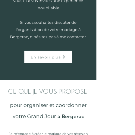
vous et à vos invités une expérience
inoubliable.
Si vous souhaitez discuter de
l'organisation de votre mariage à
Bergerac, n'hésitez pas à me contacter.
En savoir plus
CE QUE JE VOUS PROPOSE
pour organiser et coordonner
votre Grand Jour
à Bergerac
Je m'engage à
créer le mariage de vos rêves
en