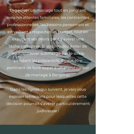
Organiser un mariage tout en jonglant
avec les attentes familiales, les contraintes
professionnelles, les besoins personnels et
en veillant à respecter un budget, tout en
exauçant ses désirs peut s’avérer une
tâche complexe. Si vous voulez éviter de
vous retrouver submergé par le stress
pendant les préparatifs, il peut être
pertinent de faire appel à un planificateur
de mariage à Bergerac.
Dans les lignes qui suivent, je vais vous
exposer les raisons pour lesquelles cette
décision pourrait s’avérer particulièrement
judicieuse !