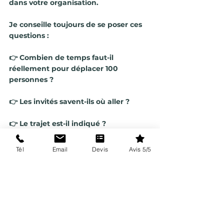
dans votre organisation.
Je conseille toujours de se poser ces 
questions :
👉 Combien de temps faut-il 
réellement pour déplacer 100 
personnes ?
👉 Les invités savent-ils où aller ?
👉 Le trajet est-il indiqué ?
👉 Une animation ou une musique 
Tél
Email
Devis
Avis 5/5
accompagne-t-elle la transition ?
Parce qu'un déplacement bien 
préparé devient un moment du 
mariage.
Un déplacement mal anticipé devient 