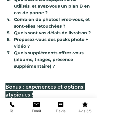
utilisés, et avez-vous un plan B en 
cas de panne ?
Combien de photos livrez-vous, et 
sont-elles retouchées ?
Quels sont vos délais de livraison ?
Proposez-vous des packs photo + 
vidéo ?
Quels suppléments offrez-vous 
(albums, tirages, présence 
supplémentaire) ?
Bonus : expériences et options 
atypiques !
Pour ajouter une touche unique à vos 
souvenirs, considérez des prestations 
Tél
Email
Devis
Avis 5/5
originales :
Trash the dress
: une séance 
photo décalée après le mariage, 